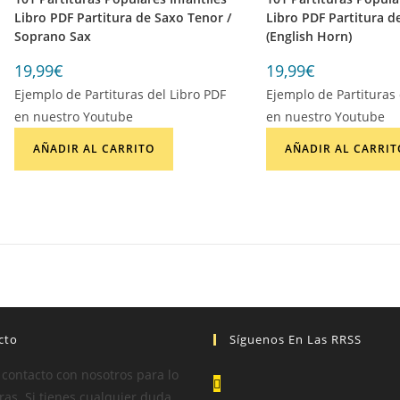
Libro PDF Partitura de Saxo Tenor /
Libro PDF Partitura d
Soprano Sax
(English Horn)
19,99
€
19,99
€
Ejemplo de Partituras del Libro PDF
Ejemplo de Partituras 
en nuestro Youtube
en nuestro Youtube
AÑADIR AL CARRITO
AÑADIR AL CARRIT
cto
Síguenos En Las RRSS
Se
 contacto con nosotros para lo
abre
as. Si tienes cualquier duda,