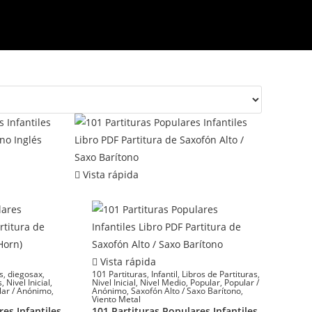
Vista rápida
Vista rápida
s
,
diegosax
,
101 Partituras
,
Infantil
,
Libros de Partituras
,
s
,
Nivel Inicial
,
Nivel Inicial
,
Nivel Medio
,
Popular
,
Popular /
lar / Anónimo
,
Anónimo
,
Saxofón Alto / Saxo Barítono
,
Viento Metal
es Infantiles
101 Partituras Populares Infantiles