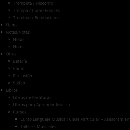
Trompeta / Fliscorno
Trompa / Corno Francés
Trombón / Bombardino
Piano
Notas/Notes
Notas
Notes
Otros
Batería
Canto
Percusión
Solfeo
Libros
Libros de Partituras
Libros para Aprender Música
Cursos
Curso Lenguaje Musical: Clase Particular + Asesoramient
Talleres Musicales