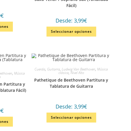
Fácil)
9
€
Desde:
3,99
€
iones
Seleccionar opciones
Cuerda
,
Guitarra
,
Ludwig Van Beethoven
,
Música
clásica
,
Nivel Alto
eethoven
,
Música
o
Pathetique de Beethoven Partitura y
 Partitura y
Tablatura de Guitarra
blatura Fácil)
Desde:
3,99
€
9
€
Seleccionar opciones
iones