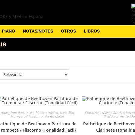
PIANO
NOTAS/NOTES
OTROS
LIBROS
ue
Ludwig Van Beethoven
,
Música clásica
,
Nivel Alto
,
Clarinete
,
Ludwig Van Beethove
Trompeta / Fliscorno
,
Viento Metal
Nivel Alto
,
Viento M
athetique de Beethoven Partitura de
Pathetique de Beethoven
Trompeta / Fliscorno (Tonalidad Fácil)
Clarinete (Tonalida