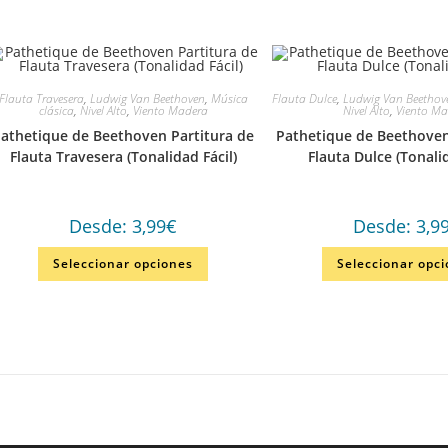
Flauta Travesera
,
Ludwig Van Beethoven
,
Música
Flauta Dulce
,
Ludwig Van Beethov
clásica
,
Nivel Alto
,
Viento Madera
Nivel Alto
,
Viento M
athetique de Beethoven Partitura de
Pathetique de Beethoven
Flauta Travesera (Tonalidad Fácil)
Flauta Dulce (Tonalid
Desde:
3,99
€
Desde:
3,9
Seleccionar opciones
Seleccionar opc