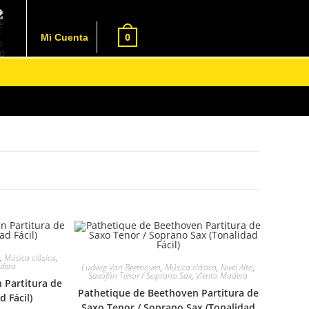
0
Mi Cuenta
n
,
Música clásica
,
adera
Ludwig Van Beethoven
,
Música clásica
,
Nivel Alto
,
Saxofón Tenor / Soprano Sax
,
Viento Madera
 Partitura de
Pathetique de Beethoven Partitura de
d Fácil)
Saxo Tenor / Soprano Sax (Tonalidad