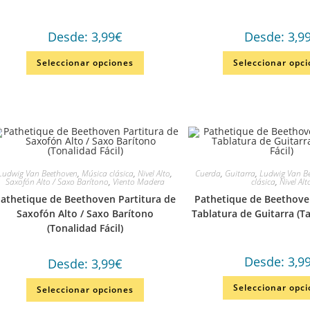
Desde:
3,99
€
Desde:
3,9
Seleccionar opciones
Seleccionar opc
Ludwig Van Beethoven
,
Música clásica
,
Nivel Alto
,
Cuerda
,
Guitarra
,
Ludwig Van B
Saxofón Alto / Saxo Barítono
,
Viento Madera
clásica
,
Nivel Alt
athetique de Beethoven Partitura de
Pathetique de Beethoven
Saxofón Alto / Saxo Barítono
Tablatura de Guitarra (Ta
(Tonalidad Fácil)
Desde:
3,9
Desde:
3,99
€
Seleccionar opc
Seleccionar opciones