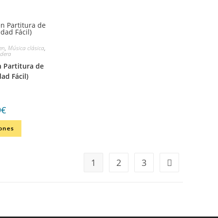
en
,
Música clásica
,
adera
 Partitura de
ad Fácil)
9
€
iones
1
2
3